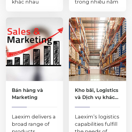
khác nhau
trong nhiều năm
Bán hàng và
Kho bãi, Logistics
Marketing
và Dịch vụ khách
hàng
Laexim delivers a
Laexim’s logistics
broad range of
capabilities fulfill
products,
the needs of