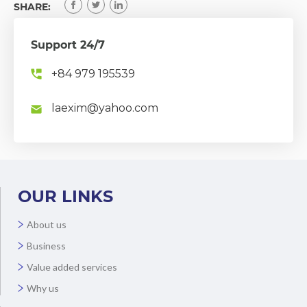
SHARE:
Support 24/7
+84 979 195539
laexim@yahoo.com
OUR LINKS
About us
Business
Value added services
Why us